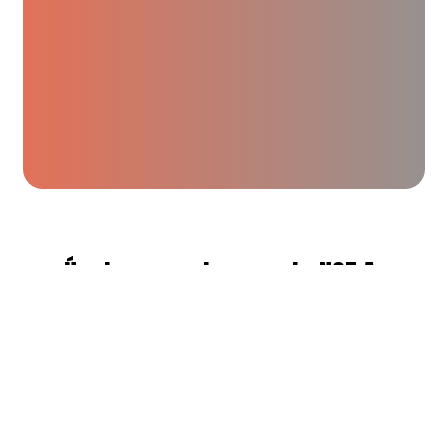
Únete a nuestro evento NOT A
RACE, la primera carrera de
10k que organizamos.
Nuestro
Plan de Running para Principiantes NOT
A RACE
culmina con esta carrera de 10k, en la
que podrás disfrutar de tus primeros 10k o