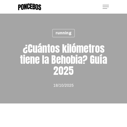
Menu
Skip
to
Close
main
Menu
content
running
¿Cuántos kilómetros
tiene la Behobia? Guía
2025
18/10/2025